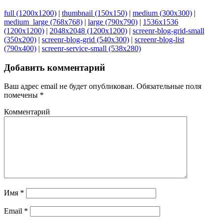
full (1200x1200)
|
thumbnail (150x150)
|
medium (300x300)
|
medium_large (768x768)
|
large (790x790)
|
1536x1536
(1200x1200)
|
2048x2048 (1200x1200)
|
screenr-blog-grid-small
(350x200)
|
screenr-blog-grid (540x300)
|
screenr-blog-list
(790x400)
|
screenr-service-small (538x280)
Добавить комментарий
Ваш адрес email не будет опубликован.
Обязательные поля
помечены
*
Комментарий
Имя
*
Email
*