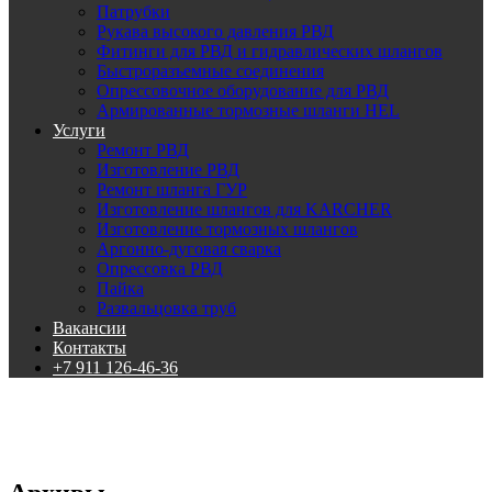
Патрубки
Рукава высокого давления РВД
Фитинги для РВД и гидравлических шлангов
Быстроразъемные соединения
Опрессовочное оборудование для РВД
Армированные тормозные шланги HEL
Услуги
Ремонт РВД
Изготовление РВД
Ремонт шланга ГУР
Изготовление шлангов для KARCHER
Изготовление тормозных шлангов
Аргонно-дуговая сварка
Опрессовка РВД
Пайка
Развальцовка труб
Вакансии
Контакты
+7 911 126-46-36