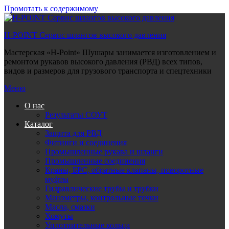
Промотать к содержимому
H-POINT Сервис шлангов высокого давления
Мастерская «H-Point» Шушары занимается изготовлением и
ремонтом рукавов высокого давления (РВД) всех типов,
видов и размеров для грузового транспорта и спецтехники
Меню
О нас
Результаты СОУТ
Каталог
Защита для РВД
Фитинги и соединения
Промышленные рукава и шланги
Промышленные соединения
Краны, БРС, обратные клапаны, поворотные
муфты
Гидравлические трубы и трубки
Манометры, контрольные точки
Масла, смазки
Хомуты
Уплотнительные кольца